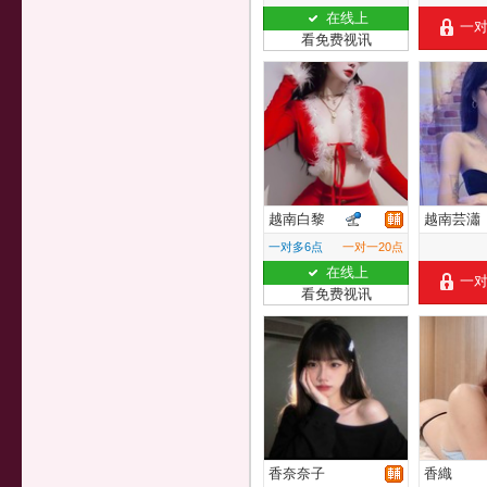
在线上
一
看免费视讯
越南白黎
越南芸瀟
一对多6点
一对一20点
在线上
一
看免费视讯
香奈奈子
香織