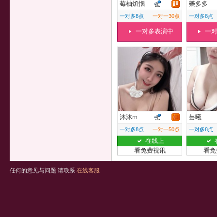
莓柚煩惱
樂多多
一对多8点
一对一30点
一对多8点
一对多表演中
一
沐沐m
芸曦
一对多8点
一对一50点
一对多8点
在线上
看免费视讯
看免
任何的意见与问题 请联系
在线客服