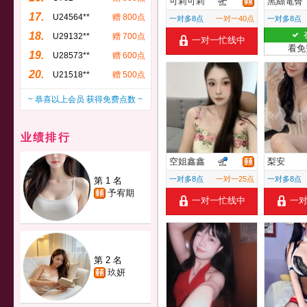
可莉可莉
黑絲電臀
17.
U24564**
赠 800点
一对多8点
一对一40点
一对多8点
18.
U29132**
赠 700点
一对一忙线中
看免
19.
U28573**
赠 600点
20.
U21518**
赠 500点
~ 恭喜以上会员 获得免费点数 ~
业绩排行
空姐鑫鑫
梨安
一对多8点
一对一25点
一对多8点
第 1 名
予宥期
一对一忙线中
一
第 2 名
玖妍