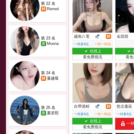
第 22 名
Remeii
越南八電
金甜甜
第 23 名
Moona
一对多8点
一对一25点
在线上
看免费视讯
看免
第 24 名
蔓越莓
自帶酒精
慾念蔓延
第 25 名
夏若熙
一对多8点
一对一50点
一对多8点
在线上
一
看免费视讯