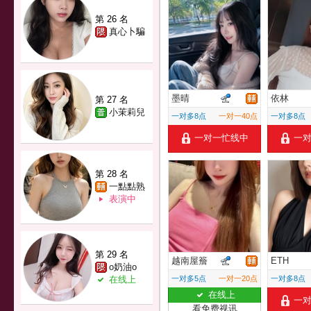
第 26 名
真心卜騙
墨晴
依林
第 27 名
小茉莉兒
一对多8点
一对一40点
一对多8点
一对一忙线中
一
第 28 名
一點點熟
表演中
第 29 名
越南屋簷
ETH
o奶油o
在线上
一对多5点
一对一20点
一对多8点
在线上
一
看免费视讯