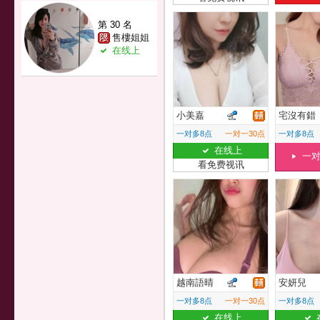
第 30 名
售樓姐姐
在线上
小美嘉
宅沒有錯
一对多8点
一对一30点
一对多8点
在线上
一
看免费视讯
越南語晴
安妍兒
一对多8点
一对一30点
一对多8点
在线上