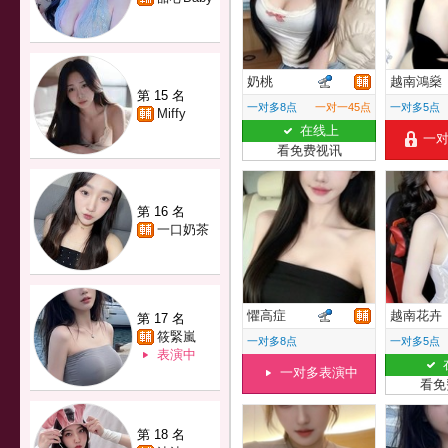
奶桃
越南鴻燊
第 15 名
一对多8点
一对一45点
一对多5点
Miffy
在线上
一
看免费视讯
第 16 名
一口奶茶
懼高症
越南花卉
第 17 名
筱緊嵐
一对多8点
一对多5点
表演中
一对多表演中
看免
第 18 名