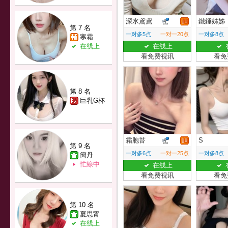
深水鳶鳶
鐵錘姊姊
第 7 名
一对多5点
一对一20点
一对多8点
寒霜
在线上
在线上
看免费视讯
看免
第 8 名
巨乳G杯
霜胞苔
S
第 9 名
一对多6点
一对一25点
一对多8点
簡丹
忙線中
在线上
看免费视讯
看免
第 10 名
夏思甯
在线上