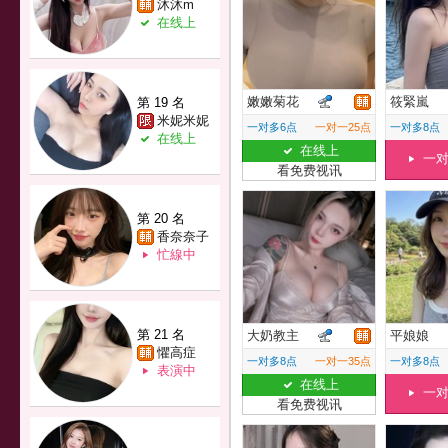
沐沐m
在线上
嫩嫩菊花
筱緊嵐
第 19 名
米妮米妮
一对多6点
一对一25点
一对多8点
在线上
在线上
一
看免费视讯
第 20 名
香奈奈子
忙線中
第 21 名
大奶教主
平娘娘
懼高症
一对多8点
一对一35点
一对多8点
表演中
在线上
一
看免费视讯