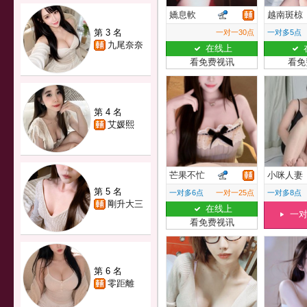
嬌息軟
越南斑椋
第 3 名
一对一30点
一对多5点
九尾奈奈
在线上
看免费视讯
看免
第 4 名
艾媛熙
芒果不忙
小咪人妻
第 5 名
一对多6点
一对一25点
一对多8点
剛升大三
在线上
一
看免费视讯
第 6 名
零距離