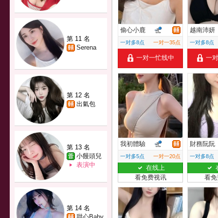
偷心小鹿
越南沛妍
第 11 名
一对多8点
一对一35点
一对多8点
Serena
一对一忙线中
一
第 12 名
出氣包
我初體驗
財務阮阮
第 13 名
小饅頭兒
一对多5点
一对一20点
一对多8点
表演中
在线上
看免费视讯
看免
第 14 名
甜心Baby