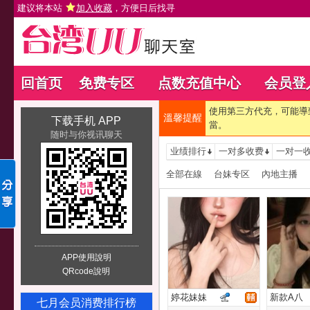
建议将本站
加入收藏
，方便日后找寻
回首页
免费专区
点数充值中心
会员登
使用第三方代充，可能導
溫馨提醒
下载手机 APP
當。
随时与你视讯聊天
业绩排行
一对多收费
一对一
全部在線
台妹专区
內地主播
APP使用說明
QRcode說明
婷花妹妹
新款A八
七月会员消费排行榜