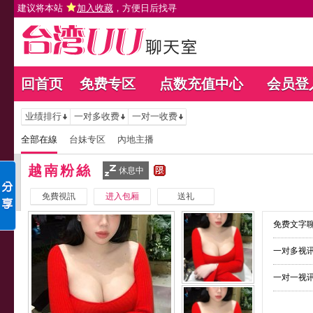
建议将本站
加入收藏
，方便日后找寻
回首页
免费专区
点数充值中心
会员登
业绩排行
一对多收费
一对一收费
全部在線
台妹专区
內地主播
越南粉絲
休息中
免費視訊
进入包厢
送礼
免费文字聊
一对多视讯
一对一视讯