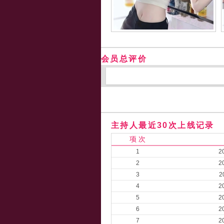
会员总评价
主持人最近30次上线记录
项 次
1
2
2
2
3
2
4
2
5
2
6
2
7
2