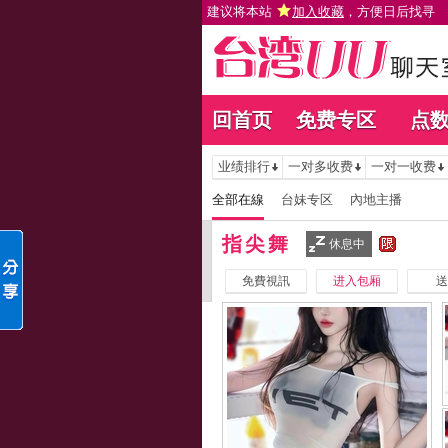
建议将本站
加入收藏
，方便日后找寻
回首页
免费专区
点
业绩排行
一对多收费
一对一收费
全部在線
台妹专区
內地主播
指尖舞
休息中
免費視訊
进入包厢
送