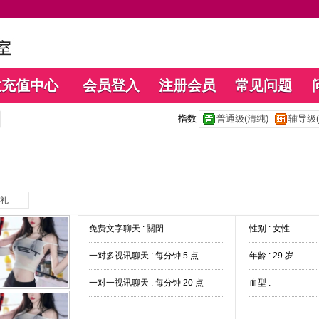
数充值中心
会员登入
注册会员
常见问题
指数
普通级(清纯)
辅导级(
礼
免费文字聊天 :
關閉
性别 : 女性
一对多视讯聊天 :
每分钟 5 点
年龄 : 29 岁
一对一视讯聊天 :
每分钟 20 点
血型 : ----