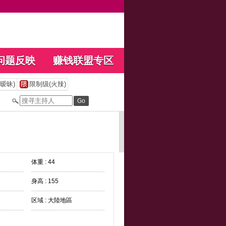
问题反映
赚钱联盟专区
暧昧)
限制级(火辣)
体重 : 44
身高 : 155
区域 : 大陸地區