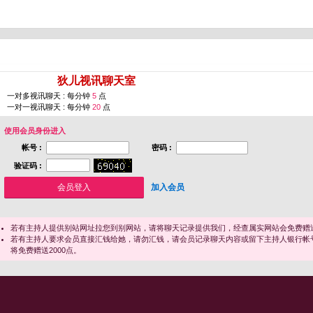
您即将进入 [
狄儿视讯聊天室
]
一对多视讯聊天 : 每分钟
5
点
一对一视讯聊天 : 每分钟
20
点
使用会员身份进入
帐号 :
密码 :
验证码 :
加入会员
若有主持人提供别站网址拉您到别网站，请将聊天记录提供我们，经查属实网站会免费赠送
若有主持人要求会员直接汇钱给她，请勿汇钱，请会员记录聊天内容或留下主持人银行帐
将免费赠送2000点。