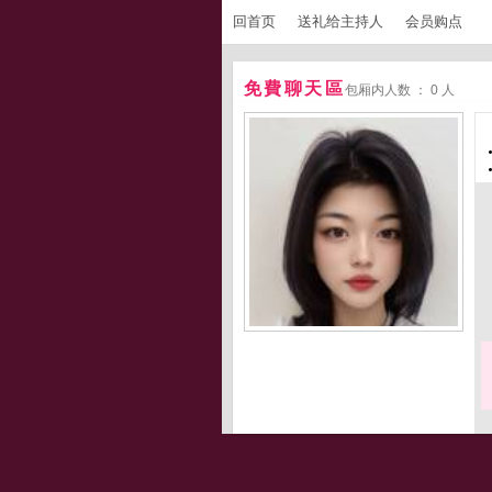
回首页
送礼给主持人
会员购点
免費聊天區
包厢内人数 ： 0 人