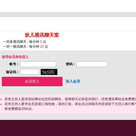
您即将进入 [
狄儿视讯聊天室
]
一对多视讯聊天 : 每分钟
5
点
一对一视讯聊天 : 每分钟
20
点
使用会员身份进入
帐号 :
密码 :
验证码 :
加入会员
若有主持人提供别站网址拉您到别网站，请将聊天记录提供我们，经查属实网站会免费赠送
若有主持人要求会员直接汇钱给她，请勿汇钱，请会员记录聊天内容或留下主持人银行帐
将免费赠送2000点。