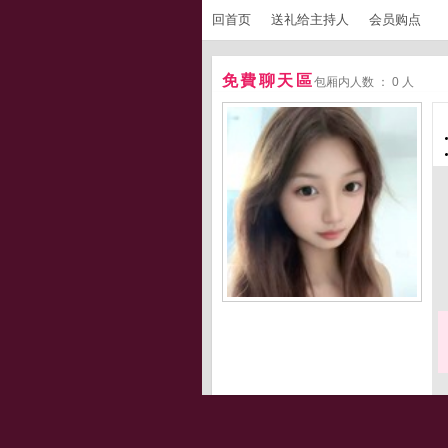
回首页
送礼给主持人
会员购点
免費聊天區
包厢内人数 ： 0 人