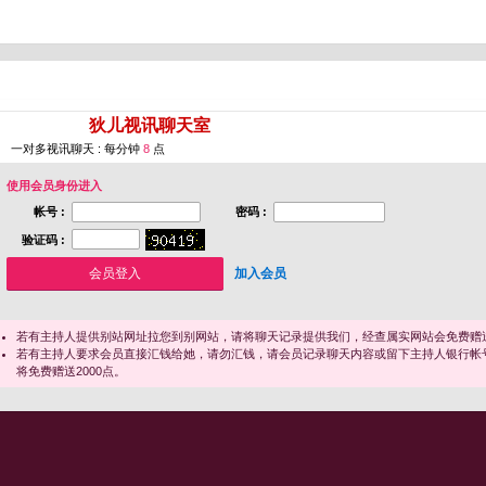
您即将进入 [
狄儿视讯聊天室
]
一对多视讯聊天 : 每分钟
8
点
使用会员身份进入
帐号 :
密码 :
验证码 :
加入会员
若有主持人提供别站网址拉您到别网站，请将聊天记录提供我们，经查属实网站会免费赠送
若有主持人要求会员直接汇钱给她，请勿汇钱，请会员记录聊天内容或留下主持人银行帐
将免费赠送2000点。