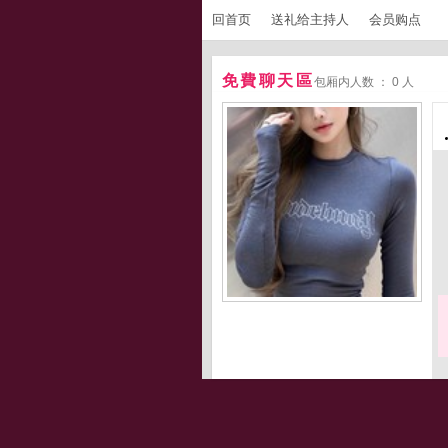
回首页
送礼给主持人
会员购点
免費聊天區
包厢内人数 ： 0 人