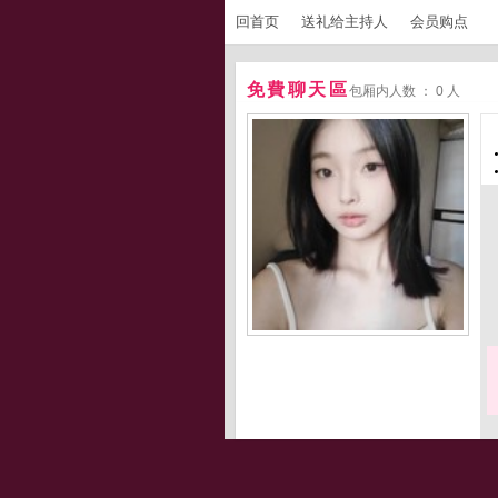
回首页
送礼给主持人
会员购点
免費聊天區
包厢内人数 ： 0 人