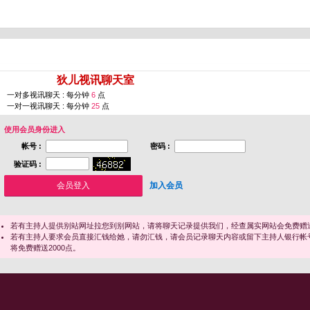
您即将进入 [
狄儿视讯聊天室
]
一对多视讯聊天 : 每分钟
6
点
一对一视讯聊天 : 每分钟
25
点
使用会员身份进入
帐号 :
密码 :
验证码 :
加入会员
若有主持人提供别站网址拉您到别网站，请将聊天记录提供我们，经查属实网站会免费赠送
若有主持人要求会员直接汇钱给她，请勿汇钱，请会员记录聊天内容或留下主持人银行帐
将免费赠送2000点。