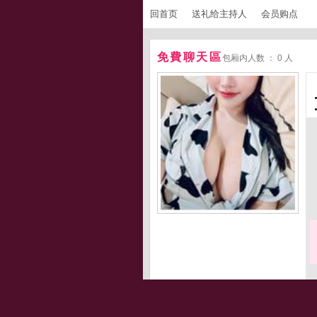
回首页
送礼给主持人
会员购点
免費聊天區
包厢内人数 ： 0 人