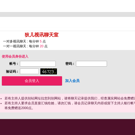
您即将进入 [
狄儿视讯聊天室
]
一对多视讯聊天 : 每分钟
5
点
一对一视讯聊天 : 每分钟
20
点
使用会员身份进入
帐号 :
密码 :
验证码 :
加入会员
若有主持人提供别站网址拉您到别网站，请将聊天记录提供我们，经查属实网站会免费赠送
若有主持人要求会员直接汇钱给她，请勿汇钱，请会员记录聊天内容或留下主持人银行帐
将免费赠送2000点。