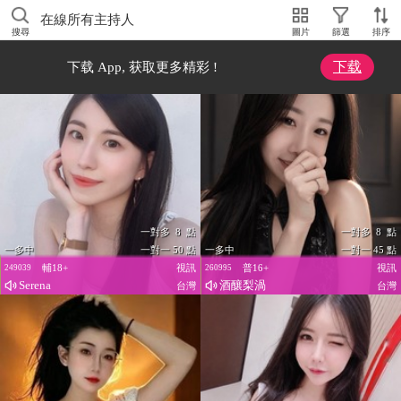
在線所有主持人
搜尋
圖片
篩選
排序
下载
下载 App, 获取更多精彩 !
一對多 8 點
一對多 8 點
一多中
一對一 50 點
一多中
一對一 45 點
輔18+
視訊
普16+
視訊
249039
260995
Serena
酒釀梨渦
台灣
台灣