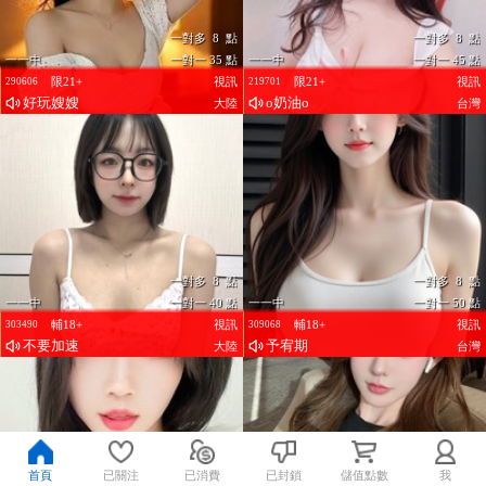
一對多 8 點
一對多 8 點
一一中
一對一 35 點
一一中
一對一 45 點
限21+
視訊
限21+
視訊
290606
219701
好玩嫂嫂
o奶油o
大陸
台灣
一對多 8 點
一對多 8 點
一一中
一對一 40 點
一一中
一對一 50 點
輔18+
視訊
輔18+
視訊
303490
309068
不要加速
予宥期
大陸
台灣
首頁
已關注
已消費
已封鎖
儲值點數
我