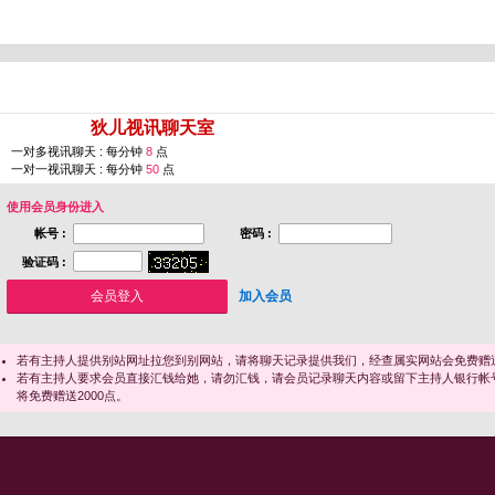
您即将进入 [
狄儿视讯聊天室
]
一对多视讯聊天 : 每分钟
8
点
一对一视讯聊天 : 每分钟
50
点
使用会员身份进入
帐号 :
密码 :
验证码 :
加入会员
若有主持人提供别站网址拉您到别网站，请将聊天记录提供我们，经查属实网站会免费赠送
若有主持人要求会员直接汇钱给她，请勿汇钱，请会员记录聊天内容或留下主持人银行帐
将免费赠送2000点。