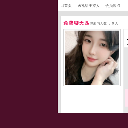
回首页
送礼给主持人
会员购点
免費聊天區
包厢内人数 ： 0 人